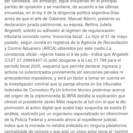
ser candidata. Sin embargo, sigue influyendo en el principal
partido de oposición y se mantiene, de acuerdo a las últimas
encuestas, en el top 5 de la dirigencia política argentina.Días
antes de que el jefe de Gabinete, Manuel Adorni, presente su
declaración jurada patrimonial, su esposa, Bettina Julieta
Angeletti, solicitó su adhesión al régimen de regularización
tributaria conocido como “inocencia fiscal”. Lo hizo el 31 de mayo
pasado, según consta en registros de la Agencia de Recaudación
y Control Aduanero (ARCA) obtenidos por este medio.La
constancia oficial −vigente hasta el 9 de julio− indica que Angeletti
(CUIT 27-29865407-0) pidió acogerse a la Ley 27.799 para el
período fiscal 2025, esquema que permite declarar ingresos y
activos no exteriorizados previamente sin sanciones penales ni
antecedentes impositivos, y será un factor a tomar en cuenta en
la investigación criminal que la pareja afronta en los tribunales
federales de Comodoro Py.Un informe técnico preliminar acerca
del origen de la criptomoneda $LIBRA debilita la explicación que
ofreció el presidente Javier Milei respecto al tuit con el que le dio
promoción al activo digital que acabó bajo sospecha de estafa.El
análisis, realizado por un organismo especializado en cibercrimen
de la Policía Federal y anexado ahora al expediente judicial,
indica que la moneda no estaba enlistada en ninguna plataforma
centralizada de compra y que solo un único actor tenía el “control