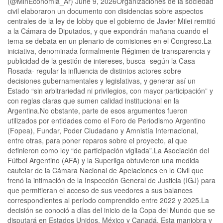
(@MinEconomia_Ar) June 9, 2026Organizaciones de la sociedad
civil elaboraron un documento con disidencias sobre aspectos
centrales de la ley de lobby que el gobierno de Javier Milei remitió
a la Cámara de Diputados, y que expondrán mañana cuando el
tema se debata en un plenario de comisiones en el Congreso.La
iniciativa, denominada formalmente Régimen de transparencia y
publicidad de la gestión de intereses, busca -según la Casa
Rosada- regular la influencia de distintos actores sobre
decisiones gubernamentales y legislativas, y generar así un
Estado “sin arbitrariedad ni privilegios, con mayor participación” y
con reglas claras que sumen calidad institucional en la
Argentina.No obstante, parte de esos argumentos fueron
utilizados por entidades como el Foro de Periodismo Argentino
(Fopea), Fundar, Poder Ciudadano y Amnistía Internacional,
entre otras, para poner reparos sobre el proyecto, al que
definieron como ley “de participación vigilada”.La Asociación del
Fútbol Argentino (AFA) y la Superliga obtuvieron una medida
cautelar de la Cámara Nacional de Apelaciones en lo Civil que
frenó la intimación de la Inspección General de Justicia (IGJ) para
que permitieran el acceso de sus veedores a sus balances
correspondientes al período comprendido entre 2022 y 2025.La
decisión se conoció a días del inicio de la Copa del Mundo que se
disputará en Estados Unidos, México y Canadá. Esta maniobra y