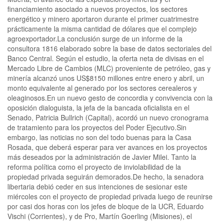
financiamiento asociado a nuevos proyectos, los sectores
energético y minero aportaron durante el primer cuatrimestre
prácticamente la misma cantidad de dólares que el complejo
agroexportador.La conclusión surge de un informe de la
consultora 1816 elaborado sobre la base de datos sectoriales del
Banco Central. Según el estudio, la oferta neta de divisas en el
Mercado Libre de Cambios (MLC) proveniente de petróleo, gas y
minería alcanzó unos US$8150 millones entre enero y abril, un
monto equivalente al generado por los sectores cerealeros y
oleaginosos.En un nuevo gesto de concordia y convivencia con la
oposición dialoguista, la jefa de la bancada oficialista en el
Senado, Patricia Bullrich (Capital), acordó un nuevo cronograma
de tratamiento para los proyectos del Poder Ejecutivo.Sin
embargo, las noticias no son del todo buenas para la Casa
Rosada, que deberá esperar para ver avances en los proyectos
más deseados por la administración de Javier Milei. Tanto la
reforma política como el proyecto de inviolabilidad de la
propiedad privada seguirán demorados.De hecho, la senadora
libertaria debió ceder en sus intenciones de sesionar este
miércoles con el proyecto de propiedad privada luego de reunirse
por casi dos horas con los jefes de bloque de la UCR, Eduardo
Vischi (Corrientes), y de Pro, Martín Goerling (Misiones), el