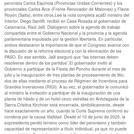
peronista Carlos Espínola (Provincias Unidas-Corrientes) y los
provinciales Carlos Arce (Frente Renovador de Misiones) y Flavia
Royón (Salta), entre otros.Leé la nota completa acáEl ministro del
Interior, Diego Santilli, recibió en Casa Rosada al gobernador de
Catamarca, Raúl Jalil. Dialogaron sobre la agenda de trabajo
compartida entre el Gobierno Nacional y la provincia y la agenda
parlamentaria impulsada por la gestión libertaria. En particular,
ambos destacaron la importancia de que el Congreso avance con
la discusión de la reforma electoral y con la eliminación de las
PASO. En ese sentido, Jalil aseguró que “las internas deben
resolverse dentro de los partidos”.El gobernador invitó al
Gobierno a participar de la Fiesta del Poncho durante el mes de
julio y la inauguración de tres plantas de procesamiento de litio,
dos de ellas mediante el proceso de Régimen de Incentivos para
Grandes Inversiones (RIGI). A su vez, el gobernador le comunicó
al ministro la invitación a participar de la inauguración de una
planta de hilado y de un hotel cinco estrellas en Antofagasta de la
Sierra.Cristina Kirchner está encerrada, simbólicamente, desde
hace exactamente un año, cuando la Corte Suprema confirmó su
condena por la causa Vialidad. Desde el 10 de junio de 2025, la
expresidenta perdió terreno como líder del peronismo y también
capacidad de representación a título individual, ya que no puede