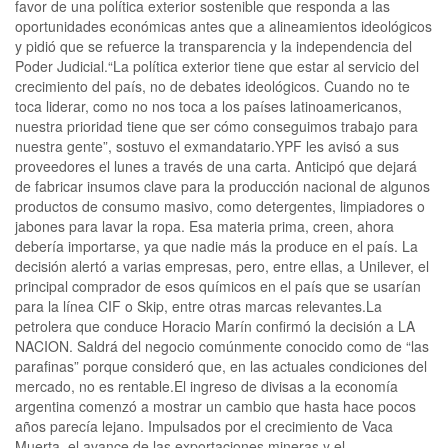
favor de una política exterior sostenible que responda a las
oportunidades económicas antes que a alineamientos ideológicos
y pidió que se refuerce la transparencia y la independencia del
Poder Judicial.“La política exterior tiene que estar al servicio del
crecimiento del país, no de debates ideológicos. Cuando no te
toca liderar, como no nos toca a los países latinoamericanos,
nuestra prioridad tiene que ser cómo conseguimos trabajo para
nuestra gente”, sostuvo el exmandatario.YPF les avisó a sus
proveedores el lunes a través de una carta. Anticipó que dejará
de fabricar insumos clave para la producción nacional de algunos
productos de consumo masivo, como detergentes, limpiadores o
jabones para lavar la ropa. Esa materia prima, creen, ahora
debería importarse, ya que nadie más la produce en el país. La
decisión alertó a varias empresas, pero, entre ellas, a Unilever, el
principal comprador de esos químicos en el país que se usarían
para la línea CIF o Skip, entre otras marcas relevantes.La
petrolera que conduce Horacio Marín confirmó la decisión a LA
NACION. Saldrá del negocio comúnmente conocido como de “las
parafinas” porque consideró que, en las actuales condiciones del
mercado, no es rentable.El ingreso de divisas a la economía
argentina comenzó a mostrar un cambio que hasta hace pocos
años parecía lejano. Impulsados por el crecimiento de Vaca
Muerta, el avance de las exportaciones mineras y el