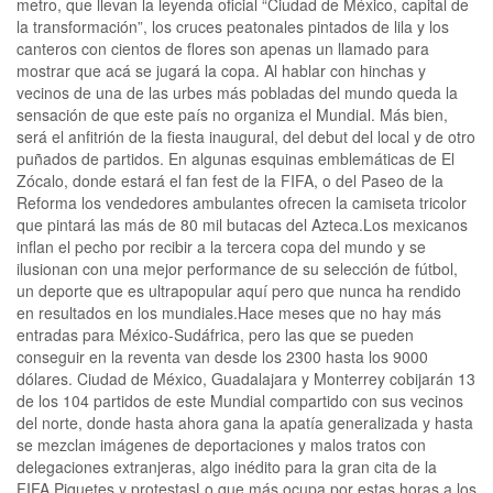
metro, que llevan la leyenda oficial “Ciudad de México, capital de
la transformación”, los cruces peatonales pintados de lila y los
canteros con cientos de flores son apenas un llamado para
mostrar que acá se jugará la copa. Al hablar con hinchas y
vecinos de una de las urbes más pobladas del mundo queda la
sensación de que este país no organiza el Mundial. Más bien,
será el anfitrión de la fiesta inaugural, del debut del local y de otro
puñados de partidos. En algunas esquinas emblemáticas de El
Zócalo, donde estará el fan fest de la FIFA, o del Paseo de la
Reforma los vendedores ambulantes ofrecen la camiseta tricolor
que pintará las más de 80 mil butacas del Azteca.Los mexicanos
inflan el pecho por recibir a la tercera copa del mundo y se
ilusionan con una mejor performance de su selección de fútbol,
un deporte que es ultrapopular aquí pero que nunca ha rendido
en resultados en los mundiales.Hace meses que no hay más
entradas para México-Sudáfrica, pero las que se pueden
conseguir en la reventa van desde los 2300 hasta los 9000
dólares. Ciudad de México, Guadalajara y Monterrey cobijarán 13
de los 104 partidos de este Mundial compartido con sus vecinos
del norte, donde hasta ahora gana la apatía generalizada y hasta
se mezclan imágenes de deportaciones y malos tratos con
delegaciones extranjeras, algo inédito para la gran cita de la
FIFA.Piquetes y protestasLo que más ocupa por estas horas a los