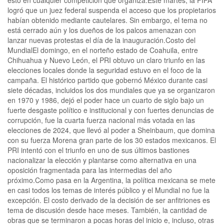
logró que un juez federal suspenda el acceso que los propietarios
habían obtenido mediante cautelares. Sin embargo, el tema no
está cerrado aún y los dueños de los palcos amenazan con
lanzar nuevas protestas el día de la inauguración.Costo del
MundialEl domingo, en el norteño estado de Coahuila, entre
Chihuahua y Nuevo León, el PRI obtuvo un claro triunfo en las
elecciones locales donde la seguridad estuvo en el foco de la
campaña. El histórico partido que gobernó México durante casi
siete décadas, incluidos los dos mundiales que ya se organizaron
en 1970 y 1986, dejó el poder hace un cuarto de siglo bajo un
fuerte desgaste político e institucional y con fuertes denuncias de
corrupción, fue la cuarta fuerza nacional más votada en las
elecciones de 2024, que llevó al poder a Sheinbaum, que domina
con su fuerza Morena gran parte de los 30 estados mexicanos. El
PRI intentó con el triunfo en uno de sus últimos bastiones
nacionalizar la elección y plantarse como alternativa en una
oposición fragmentada para las intermedias del año
próximo.Como pasa en la Argentina, la política mexicana se mete
en casi todos los temas de interés público y el Mundial no fue la
excepción. El costo derivado de la decisión de ser anfitriones es
tema de discusión desde hace meses. También, la cantidad de
obras que se terminaron a pocas horas del inicio e, incluso, otras