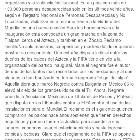
organizado y la violencia institucional. En un país con más de
130.000 personas desaparecidas solo en los últimos veinte años,
según el Registro Nacional de Personas Desaparecidas y No
Localizadas, visibilizar este reclamo frente a la vidriera del
Mundial es una buena ocasión.Para las horas previas a la
inauguración está convocada un gran marcha en la zona de
Tlalpan, cerca del Azteca, y también en el Zócalo.Reclamo
insólitoNo solo maestros, campesinos y madres del dolor quieren
mostrar su descontento. Una extraña disputa judicial entre los
dueños de los palcos del Azteca y la FIFA tiene en vilo a la
organización del partido inaugural. Manuel Negrete fue el autor
de uno de los tantos más recordados por los mexicanos y al que
algunos lo han bautizado en forma exagerada “el gol del siglo”.
Aquella tijera que marcó Negrete contra Bulgaria en México 86 lo
elevó al cielo de los grandes ídolos de el Tri. Ahora, Negrete
preside la Asociación Mexicana de Titulares de Palcos y Plateas,
que disputa en los tribunales contra la FIFA contra el uso de las
instalaciones para el Mundial.El reclamo es el siguiente: quienes
compraron los palcos hace años sostienen que tienen derechos
adquiridos y por eso fueron la Justicia para acceder a sus
lugares, venderlos, usar el estacionamiento y hasta ingresar
comida y bebidas. Claro que el reglamento de la FIFA se opone a
esto en cualquier competición que organiza.Este martes, la FIFA