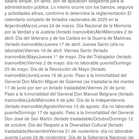
salario simple. En tanto, son de aplicación obligatoria para la
administración pública. Lo mismo ocurre con los bancos, seguros
y actividades afines, conforme lo determine la reglamentación.El
calendario completo de feriados nacionales de 2025 en la
ArgentinaMarzoLunes 24 de marzo: Día Nacional de la Memoria
por la Verdad y la Justicia (feriado inamovible)AbrilMiércoles 2 de
abril: Día del Veterano y de los Caídos en la Guerra de Malvinas
(feriado inamovible)Jueves 17 de abril: Jueves Santo (día no
laborable)Viernes 18 de abril: Viernes Santo (feriado
inamovible)MayoJueves 1° de mayo: Día del Trabajador (feriado
inamovible)Viernes 2 de mayo: día no laborable puenteDomingo
25 de mayo: Día de la Revolución de Mayo (feriado
inamovible)JunioLunes 16 de junio: Paso a la Inmortalidad del
General Don Martín Miguel de Güemes (se trasladaría del martes
17 de junio por ser un feriado trasladable)Viernes 20 de junio:
Paso a la Inmortalidad del General Don Manuel Belgrano (feriado
inamovible)JulioMiércoles 9 de julio: Día de la Independencia
(feriado inamovible)AgostoViernes 15 de agosto: día no laborable
puenteDomingo 17 de agosto: Paso a la Inmortalidad del General
Don José de San Martín (feriado trasladable)OctubreDomingo 12
de octubre: Día del Respeto a la Diversidad Cultural (feriado
trasladable)NoviembreViernes 21 de noviembre: día no laborable
puente.Lunes 24 de noviembre: Día de la Soberanía Nacional (se