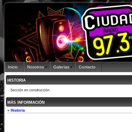
Inicio
Nosotros
Galerías
Contacto
historia
Sección en construcción.
más información
»
Historia