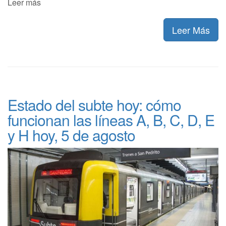
Leer más
Leer Más
Estado del subte hoy: cómo
funcionan las líneas A, B, C, D, E
y H hoy, 5 de agosto