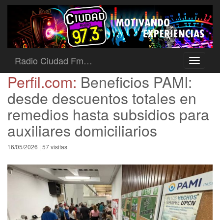
Radio Ciudad Fm…
Toggle
navigati
Perfil.com:
Beneficios PAMI:
desde descuentos totales en
remedios hasta subsidios para
auxiliares domiciliarios
16/05/2026 | 57 visitas