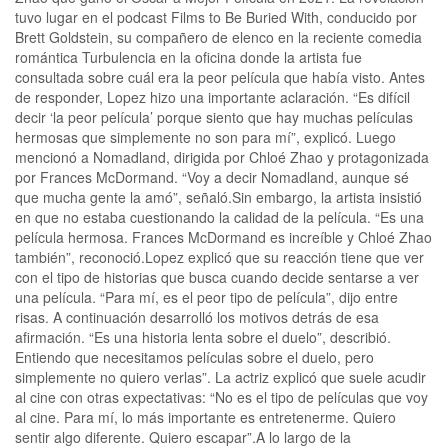
tuvo lugar en el podcast Films to Be Buried With, conducido por
Brett Goldstein, su compañero de elenco en la reciente comedia
romántica Turbulencia en la oficina donde la artista fue
consultada sobre cuál era la peor película que había visto. Antes
de responder, Lopez hizo una importante aclaración. “Es difícil
decir ‘la peor película’ porque siento que hay muchas películas
hermosas que simplemente no son para mí”, explicó. Luego
mencionó a Nomadland, dirigida por Chloé Zhao y protagonizada
por Frances McDormand. “Voy a decir Nomadland, aunque sé
que mucha gente la amó”, señaló.Sin embargo, la artista insistió
en que no estaba cuestionando la calidad de la película. “Es una
película hermosa. Frances McDormand es increíble y Chloé Zhao
también”, reconoció.Lopez explicó que su reacción tiene que ver
con el tipo de historias que busca cuando decide sentarse a ver
una película. “Para mí, es el peor tipo de película”, dijo entre
risas. A continuación desarrolló los motivos detrás de esa
afirmación. “Es una historia lenta sobre el duelo”, describió.
Entiendo que necesitamos películas sobre el duelo, pero
simplemente no quiero verlas”. La actriz explicó que suele acudir
al cine con otras expectativas: “No es el tipo de películas que voy
al cine. Para mí, lo más importante es entretenerme. Quiero
sentir algo diferente. Quiero escapar”.A lo largo de la