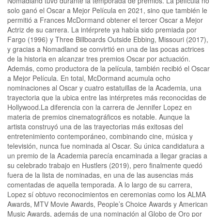
Nomadland tuvo durante la temporada de premios. La película no
solo ganó el Oscar a Mejor Película en 2021, sino que también le
permitió a Frances McDormand obtener el tercer Oscar a Mejor
Actriz de su carrera. La intérprete ya había sido premiada por
Fargo (1996) y Three Billboards Outside Ebbing, Missouri (2017),
y gracias a Nomadland se convirtió en una de las pocas actrices
de la historia en alcanzar tres premios Oscar por actuación.
Además, como productora de la película, también recibió el Oscar
a Mejor Película. En total, McDormand acumula ocho
nominaciones al Oscar y cuatro estatuillas de la Academia, una
trayectoria que la ubica entre las intérpretes más reconocidas de
Hollywood.La diferencia con la carrera de Jennifer Lopez en
materia de premios cinematográficos es notable. Aunque la
artista construyó una de las trayectorias más exitosas del
entretenimiento contemporáneo, combinando cine, música y
televisión, nunca fue nominada al Oscar. Su única candidatura a
un premio de la Academia parecía encaminada a llegar gracias a
su celebrado trabajo en Hustlers (2019), pero finalmente quedó
fuera de la lista de nominadas, en una de las ausencias más
comentadas de aquella temporada. A lo largo de su carrera,
Lopez sí obtuvo reconocimientos en ceremonias como los ALMA
Awards, MTV Movie Awards, People’s Choice Awards y American
Music Awards, además de una nominación al Globo de Oro por