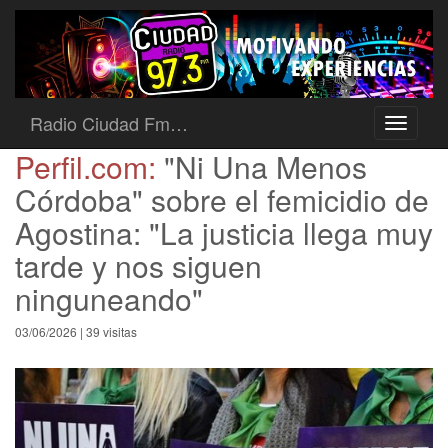
Radio Ciudad Fm…
Toggle
navigati
Perfil.com:
"Ni Una Menos
Córdoba" sobre el femicidio de
Agostina: "La justicia llega muy
tarde y nos siguen
ninguneando"
03/06/2026 | 39 visitas