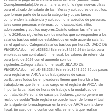
Comeplementario).De esta manera, en junio rigen nuevas cifras
para el cálculo del salario de las niñeras y cuidadores de adultos,
que forman parte de la cuarta categoría y cuyas tareas
comprenden la asistencia y cuidado no terapéutico de personas,
tales como personas enfermas, con discapacidad, niño,
adolescentes y adultos mayores.Cuánto cobran las niñeras en
junio 2026Los siguientes son los montos que corresponden a los
salarios básicos mínimos establecidos en este acuerdo salarial,
sin el aguinaldo:CategoríaSalarios básicos por horaCUIDADO DE
PERSONAScon retiro$3862,18sin retiro$4295,26En tanto, para
empleadas con contratación mensual, los valores de referencia
para junio de 2026 con el aumento son los
siguientes:CategoríaSalario mensualCUIDADO DE
PERSONAScon retiro$488.326,19sin retiro$541.255,35Los pasos
para registrar en ARCA a los trabajadores de casas
particularesTodos los empleadores tienen que inscribir a los
trabajadores que tienen a su cargo en el registro de ARCA, sin
importar la cantidad de horas de trabajo o la modalidad de
contratación.Personal de casas particulares: ¿cómo genero un
recibo de sueldo?Este registro se puede hacer de forma virtual
de la siguiente forma:Ingresar en la web de ARCA con la clave
fiscal. En caso de no contar con ella, se tendrá que realizar