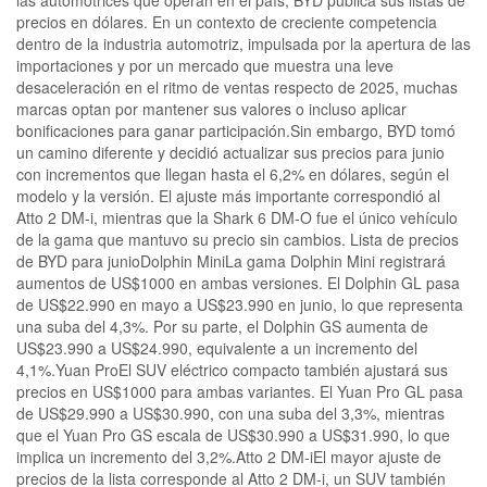
las automotrices que operan en el país, BYD publica sus listas de
precios en dólares. En un contexto de creciente competencia
dentro de la industria automotriz, impulsada por la apertura de las
importaciones y por un mercado que muestra una leve
desaceleración en el ritmo de ventas respecto de 2025, muchas
marcas optan por mantener sus valores o incluso aplicar
bonificaciones para ganar participación.Sin embargo, BYD tomó
un camino diferente y decidió actualizar sus precios para junio
con incrementos que llegan hasta el 6,2% en dólares, según el
modelo y la versión. El ajuste más importante correspondió al
Atto 2 DM-i, mientras que la Shark 6 DM-O fue el único vehículo
de la gama que mantuvo su precio sin cambios. Lista de precios
de BYD para junioDolphin MiniLa gama Dolphin Mini registrará
aumentos de US$1000 en ambas versiones. El Dolphin GL pasa
de US$22.990 en mayo a US$23.990 en junio, lo que representa
una suba del 4,3%. Por su parte, el Dolphin GS aumenta de
US$23.990 a US$24.990, equivalente a un incremento del
4,1%.Yuan ProEl SUV eléctrico compacto también ajustará sus
precios en US$1000 para ambas variantes. El Yuan Pro GL pasa
de US$29.990 a US$30.990, con una suba del 3,3%, mientras
que el Yuan Pro GS escala de US$30.990 a US$31.990, lo que
implica un incremento del 3,2%.Atto 2 DM-iEl mayor ajuste de
precios de la lista corresponde al Atto 2 DM-i, un SUV también