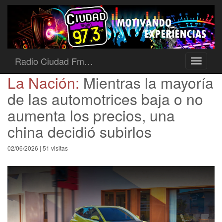
Radio Ciudad Fm…
Toggle
navigati
La Nación:
Mientras la mayoría
de las automotrices baja o no
aumenta los precios, una
china decidió subirlos
02/06/2026 | 51 visitas