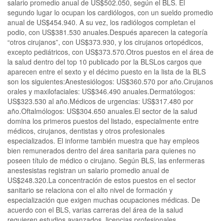
salario promedio anual de US$502.050, según el BLS. El
segundo lugar lo ocupan los cardiólogos, con un sueldo promedio
anual de US$454.940. A su vez, los radiólogos completan el
podio, con US$381.530 anuales.Después aparecen la categoría
“otros cirujanos”, con US$373.930, y los cirujanos ortopédicos,
excepto pediátricos, con US$373.570.Otros puestos en el área de
la salud dentro del top 10 publicado por la BLSLos cargos que
aparecen entre el sexto y el décimo puesto en la lista de la BLS
son los siguientes:Anestesiólogos: US$360.570 por año.Cirujanos
orales y maxilofaciales: US$346.490 anuales.Dermatólogos:
US$323.530 al año.Médicos de urgencias: US$317.480 por
año.Oftalmólogos: US$304.650 anuales.El sector de la salud
domina los primeros puestos del listado, especialmente entre
médicos, cirujanos, dentistas y otros profesionales
especializados. El informe también muestra que hay empleos
bien remunerados dentro del área sanitaria para quienes no
poseen título de médico o cirujano. Según BLS, las enfermeras
anestesistas registran un salario promedio anual de
US$248.320.La concentración de estos puestos en el sector
sanitario se relaciona con el alto nivel de formación y
especialización que exigen muchas ocupaciones médicas. De
acuerdo con el BLS, varias carreras del área de la salud
requieren estudios avanzados, licencias profesionales,