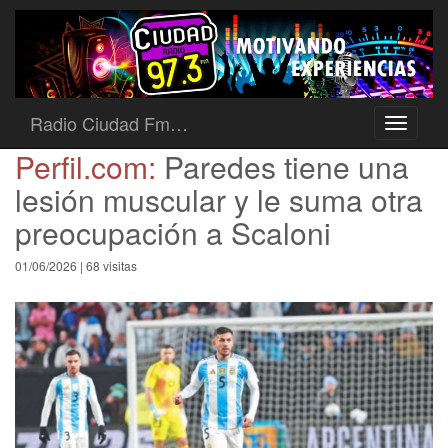
Radio Ciudad Fm…
Toggle
navigati
Perfil.com:
Paredes tiene una
lesión muscular y le suma otra
preocupación a Scaloni
01/06/2026 | 68 visitas