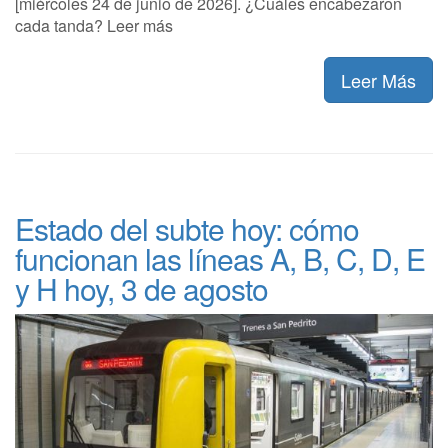
[miércoles 24 de junio de 2026]. ¿Cuáles encabezaron
cada tanda? Leer más
Leer Más
Estado del subte hoy: cómo
funcionan las líneas A, B, C, D, E
y H hoy, 3 de agosto