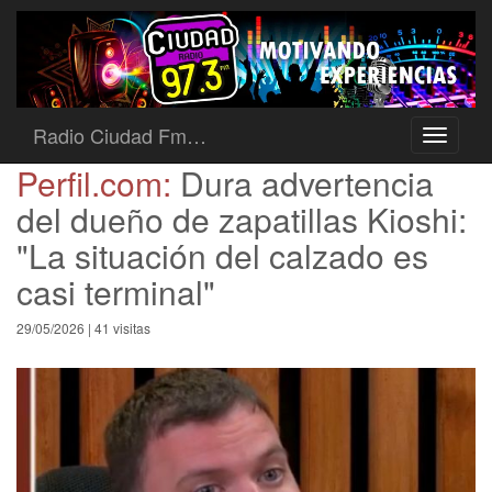
Radio Ciudad Fm…
Toggle
navigati
Perfil.com:
Dura advertencia
del dueño de zapatillas Kioshi:
"La situación del calzado es
casi terminal"
29/05/2026 | 41 visitas