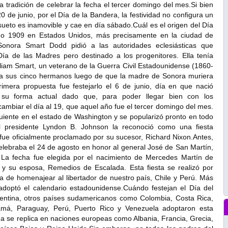
a tradición de celebrar la fecha el tercer domingo del mes.Si bien
20 de junio, por el Día de la Bandera, la festividad no configura un
sueto es inamovible y cae en día sábado.Cuál es el origen del Día
año 1909 en Estados Unidos, más precisamente en la ciudad de
Sonora Smart Dodd pidió a las autoridades eclesiásticas que
Día de las Madres pero destinado a los progenitores. Ella tenía
iam Smart, un veterano de la Guerra Civil Estadounidense (1860-
o a sus cinco hermanos luego de que la madre de Sonora muriera
rimera propuesta fue festejarlo el 6 de junio, día en que nació
ó su forma actual dado que, para poder llegar bien con los
 cambiar el día al 19, que aquel año fue el tercer domingo del mes.
uiente en el estado de Washington y se popularizó pronto en todo
l presidente Lyndon B. Johnson la reconoció como una fiesta
 fue oficialmente proclamado por su sucesor, Richard Nixon.Antes,
celebraba el 24 de agosto en honor al general José de San Martín,
. La fecha fue elegida por el nacimiento de Mercedes Martín de
or y su esposa, Remedios de Escalada. Esta fiesta se realizó por
 de homenajear al libertador de nuestro país, Chile y Perú. Más
 adoptó el calendario estadounidense.Cuándo festejan el Día del
entina, otros países sudamericanos como Colombia, Costa Rica,
amá, Paraguay, Perú, Puerto Rico y Venezuela adoptaron esta
ha se replica en naciones europeas como Albania, Francia, Grecia,