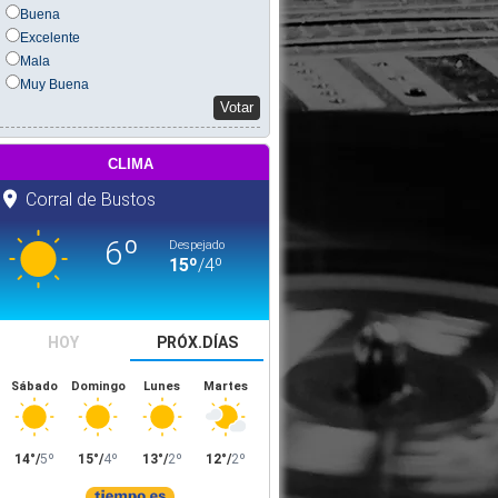
Buena
Excelente
Mala
Muy Buena
Votar
clima