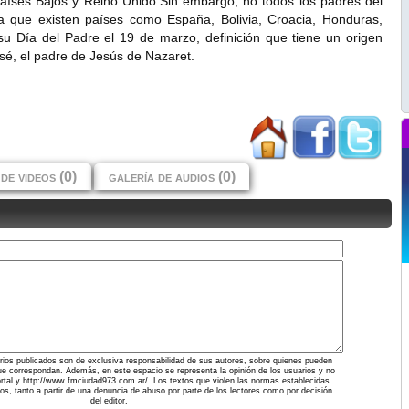
Países Bajos y Reino Unido.Sin embargo, no todos los padres del
a que existen países como España, Bolivia, Croacia, Honduras,
n su Día del Padre el 19 de marzo, definición que tiene un origen
sé, el padre de Jesús de Nazaret.
de videos (0)
galería de audios (0)
ios publicados son de exclusiva responsabilidad de sus autores, sobre quienes pueden
ue correspondan. Además, en este espacio se representa la opinión de los usuarios y no
portal y http://www.fmciudad973.com.ar/. Los textos que violen las normas establecidas
dos, tanto a partir de una denuncia de abuso por parte de los lectores como por decisión
del editor.