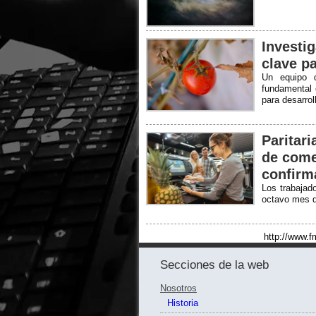
Investig
clave p
Un equipo d
fundamental 
para desarro
Paritar
de come
confirm
Los trabajad
octavo mes d
http://www.f
Secciones de la web
Nosotros
Historia