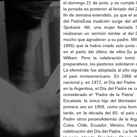
el domingo 21 de junio, y se cumple l
la jornada es posterior al feriado del 
fin de semana extendido, ya que el a
del PadreEsta tradición surge del 
Spokane. Allí, una mujer llamada 
realizaran un sermón similar al del 
mucho que agradecer a su padre, Will
1865) que la había criado solo junt
en el parto del último de ellos.Su p
William. Pero la celebración tom
preparativos, los pastores solicitaron
La efeméride fue adoptada al año sig
el país norteamericano. En 1966 e
nacional y, en 1972, el Día del Padre
en la Argentina, el Día del Padre se 
considerado el “Padre de la Patria”
Escalada, la única hija del libertad
primera vez en 1958, como una forma
tarde, en la década del 60, el país
Padre otros paísesAdemás de la Arg
Cuba, Chile, Ecuador, México, Pan
celebración del Día del Padre. La fec