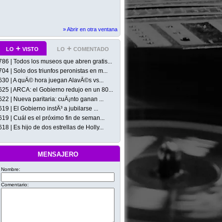
» Abrir en otra ventana
lo + visto
lo + comentado
786 | Todos los museos que abren gratis...
704 | Solo dos triunfos peronistas en m...
630 | A quÃ© hora juegan AlavÃ©s vs...
625 | ARCA: el Gobierno redujo en un 80...
622 | Nueva paritaria: cuÃ¡nto ganan ...
619 | El Gobierno instÃ³ a jubilarse ...
619 | Cuál es el próximo fin de seman...
618 | Es hijo de dos estrellas de Holly...
mensajero
Nombre:
Comentario: