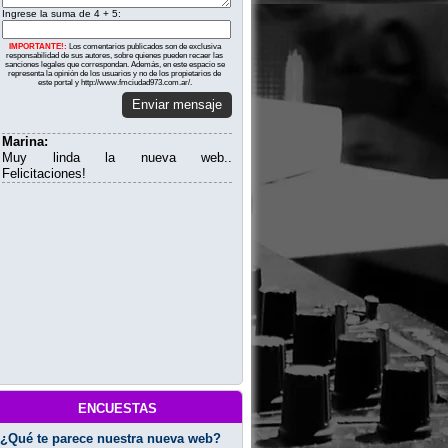
Ingrese la suma de 4 + 5:
IMPORTANTE!:
Los comentarios publicados son de exclusiva
responsabilidad de sus autores, sobre quienes pueden recaer las
sanciones legales que correspondan. Además, en este espacio se
representa la opinión de los usuarios y no de los propietarios de
este portal y http://www.fmciudad973.com.ar/.
Enviar mensaje
Marina:
Muy linda la nueva web..
Felicitaciones!
encuestas
¿Qué te parece nuestra nueva web?