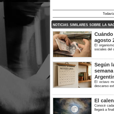
Todavía
noticias similares sobre la na
Cuándo 
agosto 
El organismo
sociales del
Según la
semana 
Argenti
El octavo m
descanso ex
El calen
Conocé cada 
llegará a fin