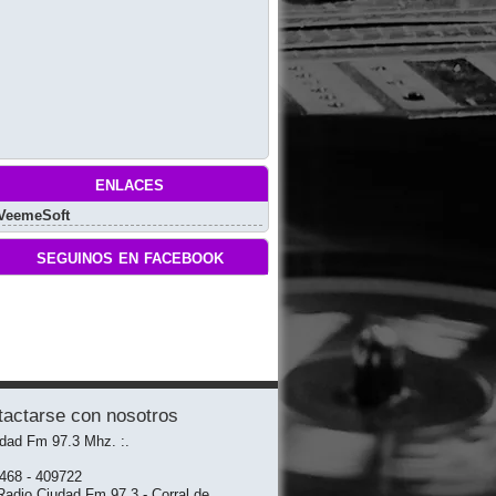
enlaces
VeemeSoft
seguinos en facebook
tactarse con nosotros
udad Fm 97.3 Mhz. :.
3468 - 409722
adio Ciudad Fm 97.3 - Corral de