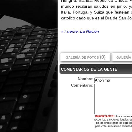
Hungría, Irlanda, República Checa, 
mundo recibirán saludos en junio, y
Italia, Portugal y Suiza que festeja
católico dado que es el Día de San Jo
» Fuente: La Nación
galería de fotos (0)
galería 
comentarios de la gente
Nombre:
Comentario:
IMPORTANTE!:
Los comentar
recaer las sanciones legales q
de los propietarios de este 
para este sitio serían elimina