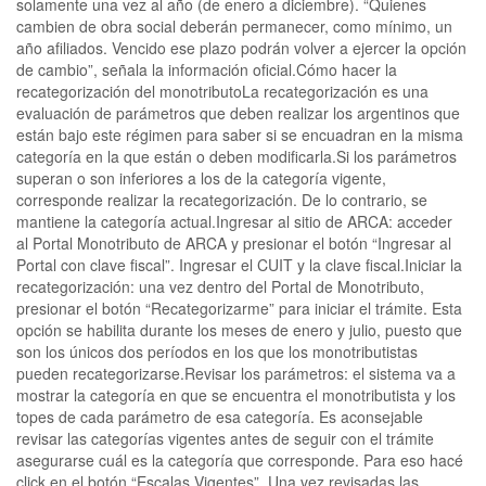
solamente una vez al año (de enero a diciembre). “Quienes
cambien de obra social deberán permanecer, como mínimo, un
año afiliados. Vencido ese plazo podrán volver a ejercer la opción
de cambio”, señala la información oficial.Cómo hacer la
recategorización del monotributoLa recategorización es una
evaluación de parámetros que deben realizar los argentinos que
están bajo este régimen para saber si se encuadran en la misma
categoría en la que están o deben modificarla.Si los parámetros
superan o son inferiores a los de la categoría vigente,
corresponde realizar la recategorización. De lo contrario, se
mantiene la categoría actual.Ingresar al sitio de ARCA: acceder
al Portal Monotributo de ARCA y presionar el botón “Ingresar al
Portal con clave fiscal”. Ingresar el CUIT y la clave fiscal.Iniciar la
recategorización: una vez dentro del Portal de Monotributo,
presionar el botón “Recategorizarme” para iniciar el trámite. Esta
opción se habilita durante los meses de enero y julio, puesto que
son los únicos dos períodos en los que los monotributistas
pueden recategorizarse.Revisar los parámetros: el sistema va a
mostrar la categoría en que se encuentra el monotributista y los
topes de cada parámetro de esa categoría. Es aconsejable
revisar las categorías vigentes antes de seguir con el trámite
asegurarse cuál es la categoría que corresponde. Para eso hacé
click en el botón “Escalas Vigentes”. Una vez revisadas las