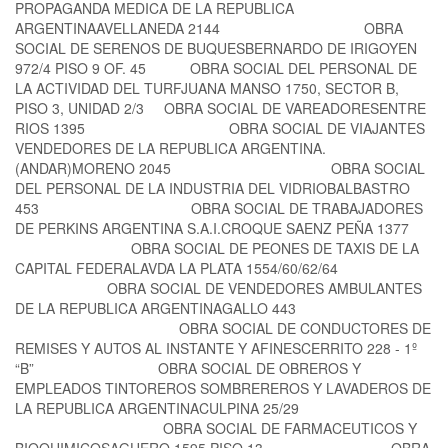
PROPAGANDA MEDICA DE LA REPUBLICA
ARGENTINAAVELLANEDA 2144 OBRA
SOCIAL DE SERENOS DE BUQUESBERNARDO DE IRIGOYEN
972/4 PISO 9 OF. 45 OBRA SOCIAL DEL PERSONAL DE
LA ACTIVIDAD DEL TURFJUANA MANSO 1750, SECTOR B,
PISO 3, UNIDAD 2/3 OBRA SOCIAL DE VAREADORESENTRE
RIOS 1395 OBRA SOCIAL DE VIAJANTES
VENDEDORES DE LA REPUBLICA ARGENTINA.
(ANDAR)MORENO 2045 OBRA SOCIAL
DEL PERSONAL DE LA INDUSTRIA DEL VIDRIOBALBASTRO
453 OBRA SOCIAL DE TRABAJADORES
DE PERKINS ARGENTINA S.A.I.CROQUE SAENZ PEÑA 1377
OBRA SOCIAL DE PEONES DE TAXIS DE LA
CAPITAL FEDERALAVDA LA PLATA 1554/60/62/64
OBRA SOCIAL DE VENDEDORES AMBULANTES
DE LA REPUBLICA ARGENTINAGALLO 443
OBRA SOCIAL DE CONDUCTORES DE
REMISES Y AUTOS AL INSTANTE Y AFINESCERRITO 228 - 1º
“B” OBRA SOCIAL DE OBREROS Y
EMPLEADOS TINTOREROS SOMBREREROS Y LAVADEROS DE
LA REPUBLICA ARGENTINACULPINA 25/29
OBRA SOCIAL DE FARMACEUTICOS Y
BIOQUIMICOSAGUERO 1595 PISO 13 OBRA