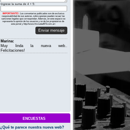
Ingrese la suma de 4 + 5:
IMPORTANTE!:
Los comentarios publicados son de exclusiva
responsabilidad de sus autores, sobre quienes pueden recaer las
sanciones legales que correspondan. Además, en este espacio se
representa la opinión de los usuarios y no de los propietarios de
este portal y http://www.fmciudad973.com.ar/.
Enviar mensaje
Marina:
Muy linda la nueva web..
Felicitaciones!
encuestas
¿Qué te parece nuestra nueva web?