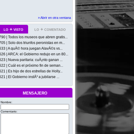
» Abrir en otra ventana
lo + visto
lo + comentado
790 | Todos los museos que abren gratis...
705 | Solo dos triunfos peronistas en m...
633 | A quÃ© hora juegan AlavÃ©s vs...
626 | ARCA: el Gobierno redujo en un 80...
623 | Nueva paritaria: cuÃ¡nto ganan ...
622 | Cuál es el próximo fin de seman...
621 | Es hijo de dos estrellas de Holly...
621 | El Gobierno instÃ³ a jubilarse ...
mensajero
Nombre:
Comentario: