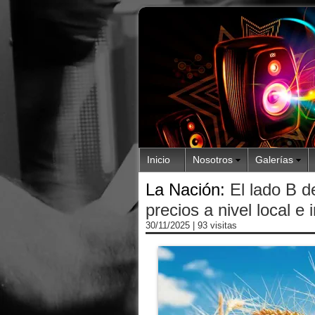
Inicio
Nosotros
Galerías
La Nación:
El lado B d
precios a nivel local e 
30/11/2025
| 93 visitas