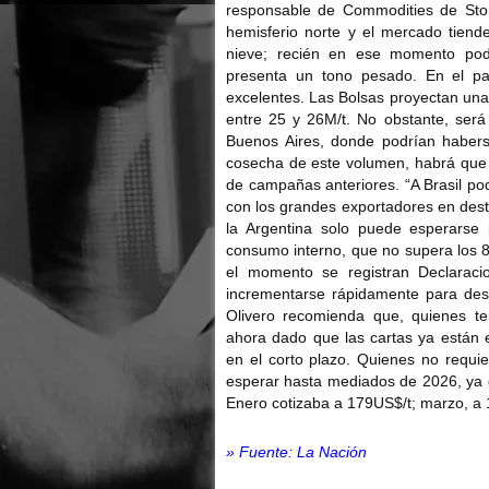
responsable de Commodities de Sto
hemisferio norte y el mercado tiende
nieve; recién en ese momento podrí
presenta un tono pesado. En el p
excelentes. Las Bolsas proyectan una
entre 25 y 26M/t. No obstante, será 
Buenos Aires, donde podrían habers
cosecha de este volumen, habrá que e
de campañas anteriores. “A Brasil po
con los grandes exportadores en dest
la Argentina solo puede esperarse
consumo interno, que no supera los 8M
el momento se registran Declaraci
incrementarse rápidamente para de
Olivero recomienda que, quienes t
ahora dado que las cartas ya están 
en el corto plazo. Quienes no requie
esperar hasta mediados de 2026, ya q
Enero cotizaba a 179US$/t; marzo, a 1
» Fuente: La Nación