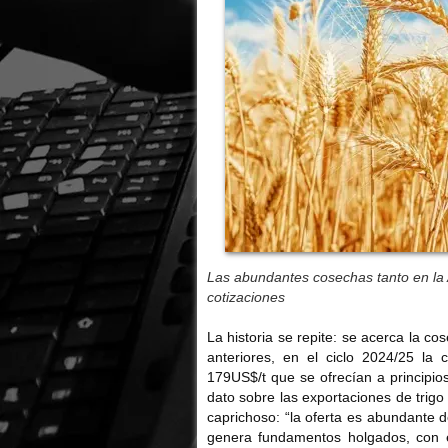
Las abundantes cosechas tanto en la 
cotizaciones
La historia se repite: se acerca la c
anteriores, en el ciclo 2024/25 la 
179US$/t que se ofrecían a principio
dato sobre las exportaciones de trig
caprichoso: “la oferta es abundante 
genera fundamentos holgados, con e