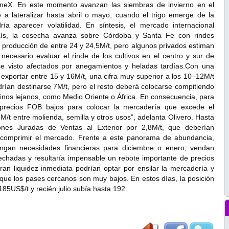
neX. En este momento avanzan las siembras de invierno en el
 a lateralizar hasta abril o mayo, cuando el trigo emerge de la
a aparecer volatilidad. En síntesis, el mercado internacional
aís, la cosecha avanza sobre Córdoba y Santa Fe con rindes
 producción de entre 24 y 24,5M/t, pero algunos privados estiman
necesario evaluar el rinde de los cultivos en el centro y sur de
e visto afectados por anegamientos y heladas tardías.Con una
xportar entre 15 y 16M/t, una cifra muy superior a los 10–12M/t
drían destinarse 7M/t, pero el resto deberá colocarse compitiendo
inos lejanos, como Medio Oriente o África. En consecuencia, para
 precios FOB bajos para colocar la mercadería que excede el
/t entre molienda, semilla y otros usos”, adelanta Olivero. Hasta
ones Juradas de Ventas al Exterior por 2,8M/t, que deberían
scomprimir el mercado. Frente a este panorama de abundancia,
engan necesidades financieras para diciembre o enero, vendan
echadas y resultaría impensable un rebote importante de precios
ran liquidez inmediata podrían optar por ensilar la mercadería y
ue los pases cercanos son muy bajos. En estos días, la posición
85US$/t y recién julio subía hasta 192.