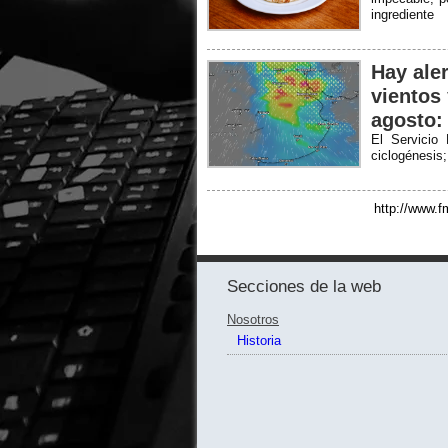
ingrediente
Hay aler
vientos 
agosto:
El Servicio
ciclogénesis;
http://www.f
Secciones de la web
Nosotros
Historia