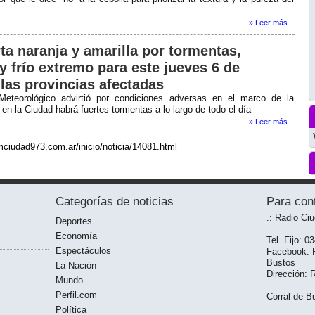
» Leer más...
ta naranja y amarilla por tormentas,
y frío extremo para este jueves 6 de
 las provincias afectadas
 Meteorológico advirtió por condiciones adversas en el marco de la
 en la Ciudad habrá fuertes tormentas a lo largo de todo el día
» Leer más...
mciudad973.com.ar/inicio/noticia/14081.html
Categorías de noticias
Para con
.: Radio Ci
Deportes
Economía
Tel. Fijo: 0
Espectáculos
Facebook: R
Bustos
La Nación
Dirección: 
Mundo
Perfil.com
Corral de Bu
Política