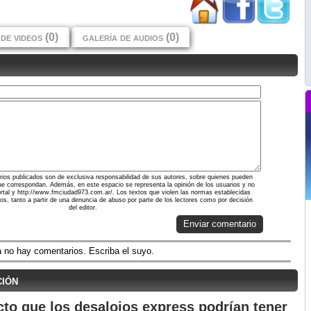
de videos (0)
galería de audios (0)
ios publicados son de exclusiva responsabilidad de sus autores, sobre quienes pueden
ue correspondan. Además, en este espacio se representa la opinión de los usuarios y no
portal y http://www.fmciudad973.com.ar/. Los textos que violen las normas establecidas
dos, tanto a partir de una denuncia de abuso por parte de los lectores como por decisión
del editor.
Enviar comentario
 no hay comentarios. Escriba el suyo.
ción
cto que los desalojos express podrían tener