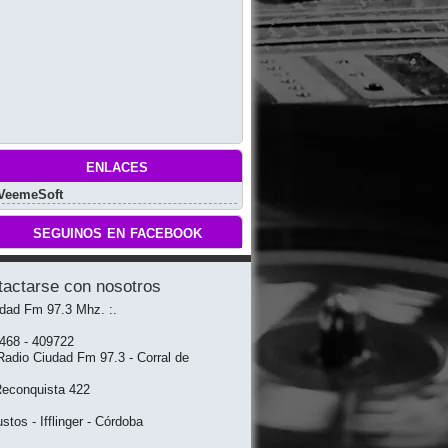
enlaces
VeemeSoft
seguinos en facebook
tactarse con nosotros
udad Fm 97.3 Mhz. :.
3468 - 409722
adio Ciudad Fm 97.3 - Corral de
Reconquista 422
stos - Ifflinger - Córdoba