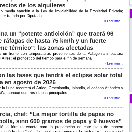
recios de los alquileres
o media sanción a la Ley de Inviolabilidad de la Propiedad Privada;
ser tratada por Diputados
» Leer más...
na un “potente anticiclón” que traerá 96
e ráfagas de hasta 75 km/h y un fuerte
me térmico”: las zonas afectadas
e un frente con temperaturas provenientes de la Patagonia impactará
Aires; el pronóstico del tiempo para el fin de semana
» Leer más...
n las fases que tendrá el eclipse solar total
ga en agosto de 2026
la Luna recorrerá el Ártico, Groenlandia, Islandia, el océano Atlántico y
aña; conocé sus tres etapas principales
» Leer más...
cía, chef: “La mejor tortilla de papas no
ebolla, sino 600 gramos de papa y 9 huevos”
eló la fórmula exacta para la preparación de este plato de manera
r qué le dice “no” a la cebolla para priorizar la textura y la pureza del