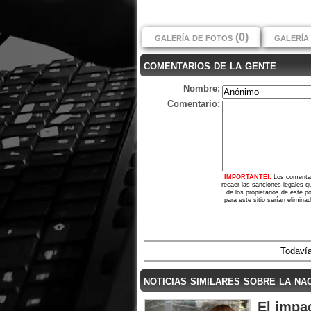
galería de fotos (0)
galería 
comentarios de la gente
Nombre:
Comentario:
IMPORTANTE!:
Los comentar
recaer las sanciones legales q
de los propietarios de este 
para este sitio serían elimina
Todavía
noticias similares sobre la na
El impa