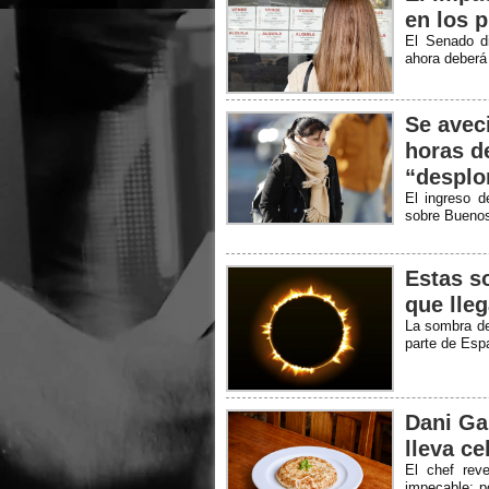
en los p
El Senado di
ahora deberá 
Se aveci
horas d
“desplo
El ingreso d
sobre Buenos 
Estas so
que lle
La sombra de 
parte de Esp
Dani Gar
lleva c
El chef rev
impecable; po