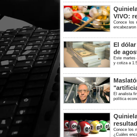
Quiniel
VIVO: r
Conoce los 
encabezaron
El dóla
de agos
Este martes 
y cotiza a 1
Maslató
"artific
El analista f
política econ
Quiniel
resultad
Conoce los n
¿Cuáles enc