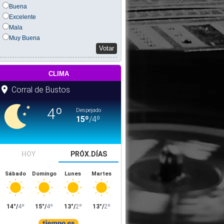
Buena
Excelente
Mala
Muy Buena
Votar
clima