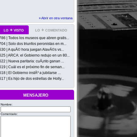
» Abrir en otra ventana
lo + visto
lo + comentado
786 | Todos los museos que abren gratis...
704 | Solo dos triunfos peronistas en m...
630 | A quÃ© hora juegan AlavÃ©s vs...
625 | ARCA: el Gobierno redujo en un 80...
622 | Nueva paritaria: cuÃ¡nto ganan ...
619 | Cuál es el próximo fin de seman...
618 | El Gobierno instÃ³ a jubilarse ...
617 | Es hijo de dos estrellas de Holly...
mensajero
Nombre:
Comentario: