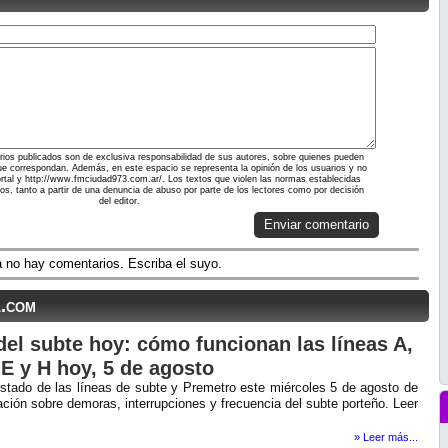
ios publicados son de exclusiva responsabilidad de sus autores, sobre quienes pueden
ue correspondan. Además, en este espacio se representa la opinión de los usuarios y no
portal y http://www.fmciudad973.com.ar/. Los textos que violen las normas establecidas
dos, tanto a partir de una denuncia de abuso por parte de los lectores como por decisión
del editor.
Enviar comentario
 no hay comentarios. Escriba el suyo.
l.com
del subte hoy: cómo funcionan las líneas A,
 E y H hoy, 5 de agosto
stado de las líneas de subte y Premetro este miércoles 5 de agosto de
ción sobre demoras, interrupciones y frecuencia del subte porteño. Leer
» Leer más...