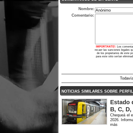
Nombre:
Comentario:
IMPORTANTE!:
Los comentar
recaer las sanciones legales q
de los propietarios de este 
para este sitio serían elimina
Todavía
noticias similares sobre perfi
Estado 
B, C, D,
Chequeá el e
2026. Informa
más