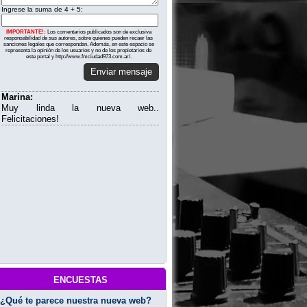
Ingrese la suma de 4 + 5:
IMPORTANTE!:
Los comentarios publicados son de exclusiva
responsabilidad de sus autores, sobre quienes pueden recaer las
sanciones legales que correspondan. Además, en este espacio se
representa la opinión de los usuarios y no de los propietarios de
este portal y http://www.fmciudad973.com.ar/.
Enviar mensaje
Marina:
Muy linda la nueva web..
Felicitaciones!
encuestas
¿Qué te parece nuestra nueva web?