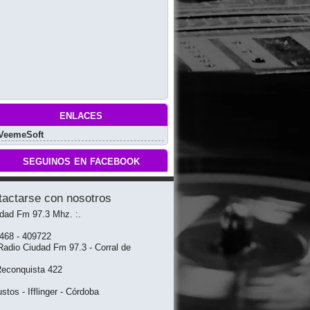
enlaces
VeemeSoft
seguinos en facebook
tactarse con nosotros
udad Fm 97.3 Mhz. :.
3468 - 409722
adio Ciudad Fm 97.3 - Corral de
Reconquista 422
stos - Ifflinger - Córdoba