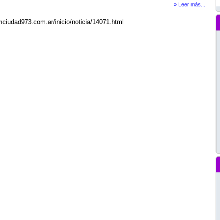
» Leer más...
mciudad973.com.ar/inicio/noticia/14071.html