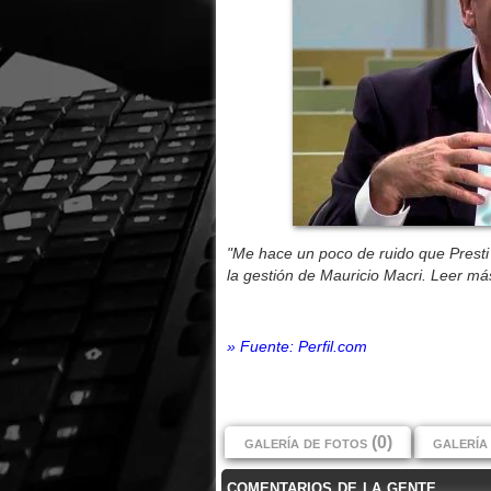
"Me hace un poco de ruido que Presti 
la gestión de Mauricio Macri. Leer má
» Fuente: Perfil.com
galería de fotos (0)
galería 
comentarios de la gente