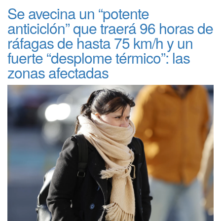
Se avecina un “potente
anticiclón” que traerá 96 horas de
ráfagas de hasta 75 km/h y un
fuerte “desplome térmico”: las
zonas afectadas