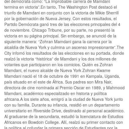
del demócrata como: “La improbable carrera de Mamdani
termina en victoria”.En tanto, The Washington Post destacó el
triunfo de Mamdani en conjunto con la victoria de Mikie Sherrill
por la gobernación de Nueva Jersey. Con estos resultados, el
Partido Demócrata ganó tres de las elecciones principales del 4
de noviembre. Chicago Tribune, por su parte, no presentó la
victoria en su página principal. Sin embargo, se anunció de la
siguiente manera: “Zohran Mamdani gana la carrera por la
alcaldía de Nueva York y culmina un ascenso impresionante”.The
City infomó los resultados de las elecciones en su portada, donde
realzó la victoria “histórica” de Mamdani y los dos millones de
votantes que participaron en los comicios. Quién es Zohran
Mamdani, el nuevo alcalde de Nueva York Zohran Kwame
Mamdani nació el 18 de octubre de 1991 en Kampala, Uganda,
país situado en el este de África. Sus padres son Mira Nair,
directora de cine nominada al Premio Oscar en 1989, y Mahmood
Mamdani, académico especializado en historia y política
africana.A los siete años, emigró a la ciudad de Nueva York junto
con su familia. Durante su infancia, residió en un departamento
universitario en Riverside Drive, destinado al personal académico.
Al graduarse de la secundaria, estudió la licenciatura de Estudios
Africanos en Bowdoin College. Allí, realzó su primer contacto con
la política al cofundar la primera sección de Estudiantes por la