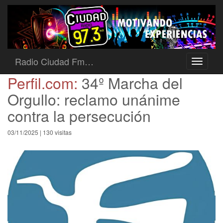
Radio Ciudad Fm…
Toggle
navigati
Perfil.com:
34º Marcha del
Orgullo: reclamo unánime
contra la persecución
03/11/2025 | 130 visitas