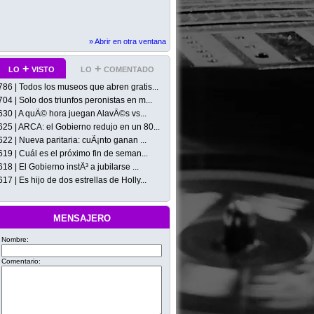
» Abrir en otra ventana
lo + visto
lo + comentado
786 | Todos los museos que abren gratis...
704 | Solo dos triunfos peronistas en m...
630 | A quÃ© hora juegan AlavÃ©s vs...
625 | ARCA: el Gobierno redujo en un 80...
622 | Nueva paritaria: cuÃ¡nto ganan ...
619 | Cuál es el próximo fin de seman...
618 | El Gobierno instÃ³ a jubilarse ...
617 | Es hijo de dos estrellas de Holly...
mensajero
Nombre:
Comentario: