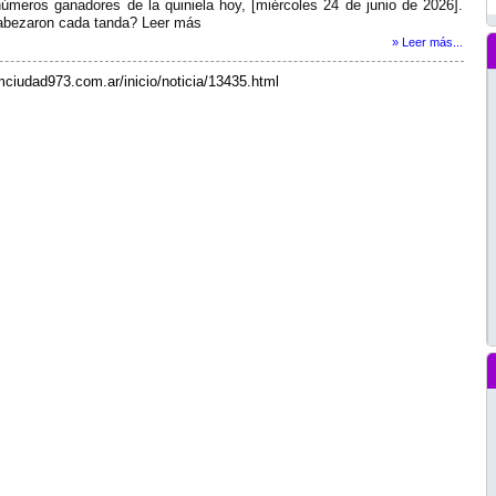
úmeros ganadores de la quiniela hoy, [miércoles 24 de junio de 2026].
abezaron cada tanda? Leer más
» Leer más...
mciudad973.com.ar/inicio/noticia/13435.html