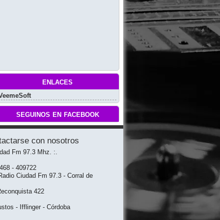
enlaces
VeemeSoft
seguinos en facebook
tactarse con nosotros
udad Fm 97.3 Mhz. :.
3468 - 409722
adio Ciudad Fm 97.3 - Corral de
Reconquista 422
stos - Ifflinger - Córdoba