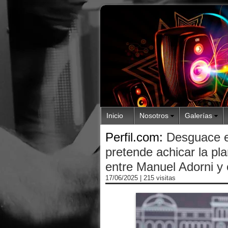
Inicio
Nosotros
Galerías
Perfil.com:
Desguace en
pretende achicar la pl
entre Manuel Adorni y e
17/06/2025
| 215 visitas