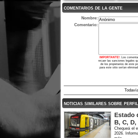
comentarios de la gente
Nombre:
Comentario:
IMPORTANTE!:
Los comentar
recaer las sanciones legales q
de los propietarios de este 
para este sitio serían elimina
Todavía
noticias similares sobre perfi
Estado 
B, C, D,
Chequeá el e
2026. Informa