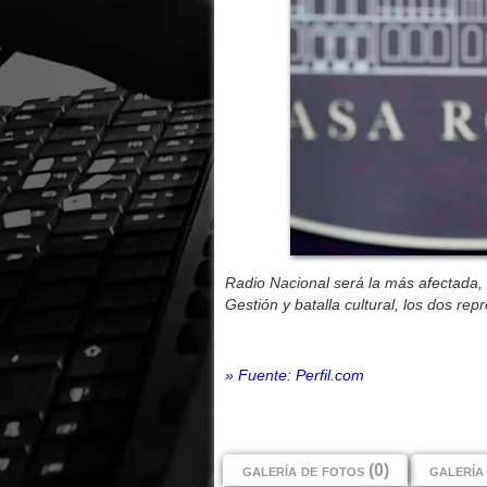
Radio Nacional será la más afectada, 
Gestión y batalla cultural, los dos r
» Fuente: Perfil.com
galería de fotos (0)
galería 