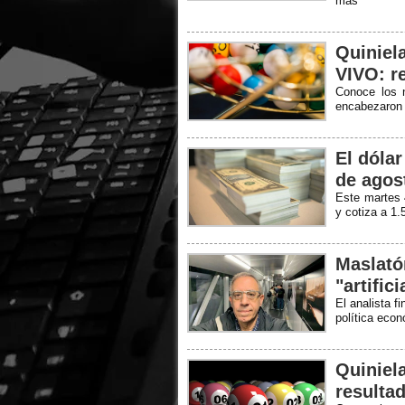
más
Quiniel
VIVO: r
Conoce los 
encabezaron
El dóla
de agos
Este martes 
y cotiza a 1
Maslató
"artific
El analista f
política econ
Quiniel
resultad