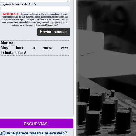
Ingrese la suma de 4 + 5:
IMPORTANTE!:
Los comentarios publicados son de exclusiva
responsabilidad de sus autores, sobre quienes pueden recaer las
sanciones legales que correspondan. Además, en este espacio se
representa la opinión de los usuarios y no de los propietarios de
este portal y http://www.fmciudad973.com.ar/.
Enviar mensaje
Marina:
Muy linda la nueva web..
Felicitaciones!
encuestas
¿Qué te parece nuestra nueva web?