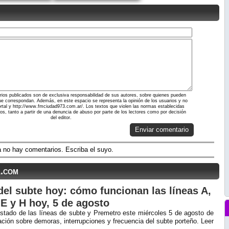
ios publicados son de exclusiva responsabilidad de sus autores, sobre quienes pueden
ue correspondan. Además, en este espacio se representa la opinión de los usuarios y no
portal y http://www.fmciudad973.com.ar/. Los textos que violen las normas establecidas
dos, tanto a partir de una denuncia de abuso por parte de los lectores como por decisión
del editor.
Enviar comentario
 no hay comentarios. Escriba el suyo.
l.com
del subte hoy: cómo funcionan las líneas A,
 E y H hoy, 5 de agosto
stado de las líneas de subte y Premetro este miércoles 5 de agosto de
ción sobre demoras, interrupciones y frecuencia del subte porteño. Leer