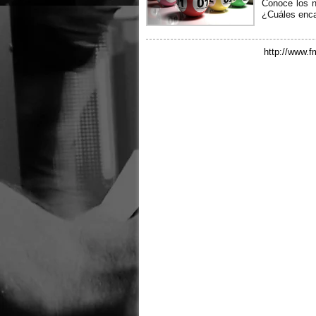
Conoce los n
¿Cuáles enc
http://www.f