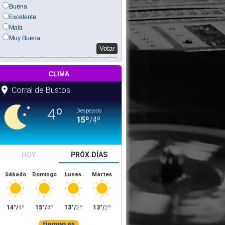
Buena
Excelente
Mala
Muy Buena
Votar
clima