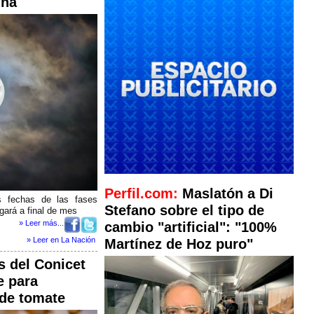
ina
Perfil.com:
Maslatón a Di
 fechas de las fases
Stefano sobre el tipo de
egará a final de mes
» Leer más...
cambio "artificial": "100%
» Leer en La Nación
Martínez de Hoz puro"
s del Conicet
e para
 de tomate