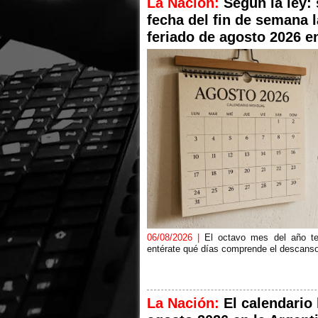
La Nación:
Según la ley:
fecha del fin de semana 
feriado de agosto 2026 e
06/08/2026 |
El octavo mes del año te
entérate qué días comprende el descans
La Nación:
El calendario 