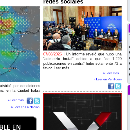
redes sociales
07/08/2026 |
Un informe reveló que hubo una
“asimetría brutal” debido a que “de 1.220
publicaciones en contra” hubo solamente 73 a
favor. Leer más
» Leer más...
» Leer en Perfil.com
advirtió por condiciones
is; en la Ciudad habrá
a
» Leer más...
» Leer en La Nación