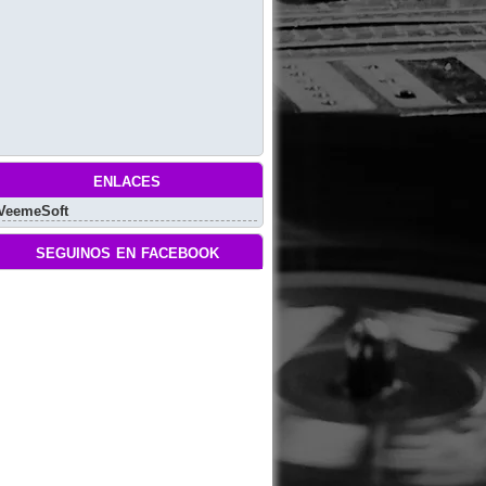
enlaces
VeemeSoft
seguinos en facebook