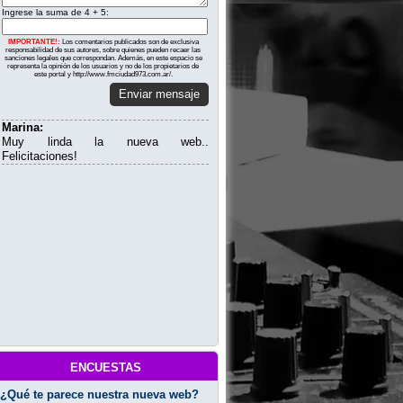
Ingrese la suma de 4 + 5:
IMPORTANTE!:
Los comentarios publicados son de exclusiva
responsabilidad de sus autores, sobre quienes pueden recaer las
sanciones legales que correspondan. Además, en este espacio se
representa la opinión de los usuarios y no de los propietarios de
este portal y http://www.fmciudad973.com.ar/.
Enviar mensaje
Marina:
Muy linda la nueva web..
Felicitaciones!
encuestas
¿Qué te parece nuestra nueva web?