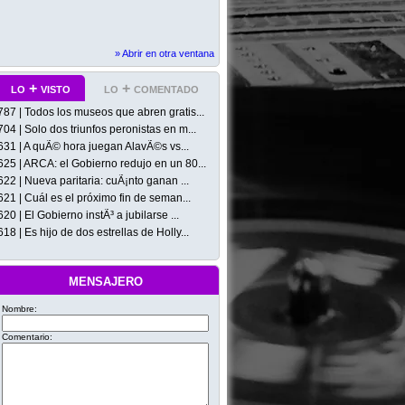
» Abrir en otra ventana
lo + visto
lo + comentado
787 | Todos los museos que abren gratis...
704 | Solo dos triunfos peronistas en m...
631 | A quÃ© hora juegan AlavÃ©s vs...
625 | ARCA: el Gobierno redujo en un 80...
622 | Nueva paritaria: cuÃ¡nto ganan ...
621 | Cuál es el próximo fin de seman...
620 | El Gobierno instÃ³ a jubilarse ...
618 | Es hijo de dos estrellas de Holly...
mensajero
Nombre:
Comentario: