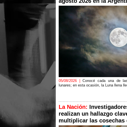
agosto 2026 en la Argent
05/08/2026 |
Conocé cada una de las
lunares; en esta ocasión, la Luna llena ll
La Nación:
Investigadore
realizan un hallazgo clav
multiplicar las cosechas