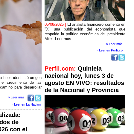
05/08/2026 |
El analista financiero comentó en
"X" una publicación del economista que
respalda la política económica del presidente
Milei. Leer más
» Leer más...
» Leer en Perfil.com
Perfil.com:
Quiniela
nacional hoy, lunes 3 de
entinos identificó un gen
agosto EN VIVO: resultados
el crecimiento de las
 camino para desarrollar
de la Nacional y Provincia
» Leer más...
» Leer en La Nación
alizada:
dos de
026 con el