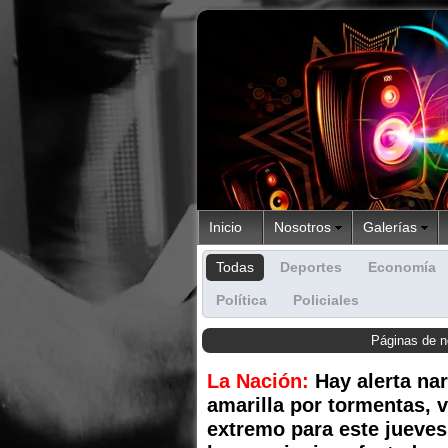
Inicio
Nosotros
Galerías
Todas
Deportes
Economía
Política
Policiales
Páginas de n
La Nación:
Hay alerta nar
amarilla por tormentas, v
extremo para este jueves