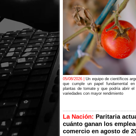
05/08/2026 |
Un equipo de científicos arg
que cumple un papel fundamental en 
plantas de tomate y que podría abrir el
variedades con mayor rendimiento
La Nación:
Paritaria actu
cuánto ganan los emplea
comercio en agosto de 2