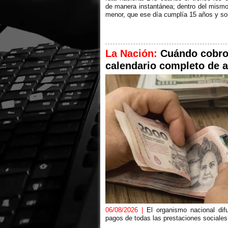
de manera instantánea; dentro del mismo 
menor, que ese día cumplía 15 años y so
La Nación:
Cuándo cobro
calendario completo de 
06/08/2026 |
El organismo nacional dif
pagos de todas las prestaciones sociales