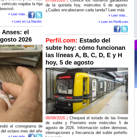
07/08/2026 |
Conocé los números ganadores
vehículo viajaba la hija
de la quiniela hoy, miércoles 6 de agosto.
brevivió
¿Cuáles encabezaron cada tanda? Leer más
» Leer más...
» Leer más...
» Leer en La Nación
» Leer en Perfil.com
 Anses: el
agosto 2026
Perfil.com:
Estado del
subte hoy: cómo funcionan
las líneas A, B, C, D, E y H
hoy, 5 de agosto
06/08/2026 |
Chequeá el estado de las líneas
de subte y Premetro este miércoles 5 de
undió el cronograma de
agosto de 2026. Información sobre demoras,
 del octavo mes del año
interrupciones y frecuencia del subte porteño.
» Leer más...