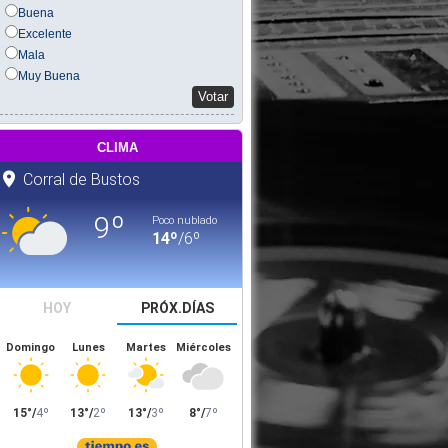
Buena
Excelente
Mala
Muy Buena
Votar
clima