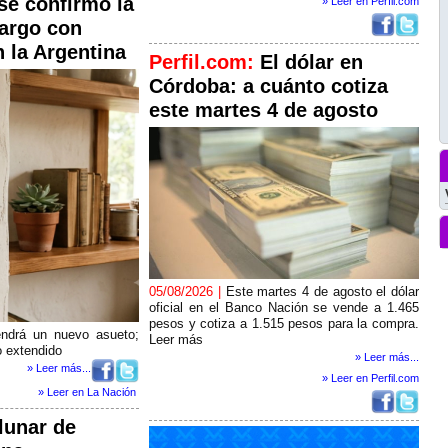
 se confirmó la
» Leer en Perfil.com
largo con
n la Argentina
Perfil.com:
El dólar en
Córdoba: a cuánto cotiza
este martes 4 de agosto
05/08/2026 |
Este martes 4 de agosto el dólar
oficial en el Banco Nación se vende a 1.465
pesos y cotiza a 1.515 pesos para la compra.
ndrá un nuevo asueto;
Leer más
o extendido
» Leer más...
» Leer más...
» Leer en Perfil.com
» Leer en La Nación
lunar de