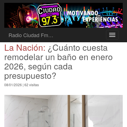
Radio Ciudad Fm…
Toggle
navigati
La Nación:
¿Cuánto cuesta
remodelar un baño en enero
2026, según cada
presupuesto?
08/01/2026 | 62 visitas