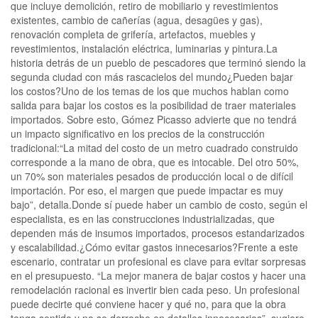
que incluye demolición, retiro de mobiliario y revestimientos
existentes, cambio de cañerías (agua, desagües y gas),
renovación completa de grifería, artefactos, muebles y
revestimientos, instalación eléctrica, luminarias y pintura.La
historia detrás de un pueblo de pescadores que terminó siendo la
segunda ciudad con más rascacielos del mundo¿Pueden bajar
los costos?Uno de los temas de los que muchos hablan como
salida para bajar los costos es la posibilidad de traer materiales
importados. Sobre esto, Gómez Picasso advierte que no tendrá
un impacto significativo en los precios de la construcción
tradicional:“La mitad del costo de un metro cuadrado construido
corresponde a la mano de obra, que es intocable. Del otro 50%,
un 70% son materiales pesados de producción local o de difícil
importación. Por eso, el margen que puede impactar es muy
bajo”, detalla.Donde sí puede haber un cambio de costo, según el
especialista, es en las construcciones industrializadas, que
dependen más de insumos importados, procesos estandarizados
y escalabilidad.¿Cómo evitar gastos innecesarios?Frente a este
escenario, contratar un profesional es clave para evitar sorpresas
en el presupuesto. “La mejor manera de bajar costos y hacer una
remodelación racional es invertir bien cada peso. Un profesional
puede decirte qué conviene hacer y qué no, para que la obra
tenga sentido y no se derroche en detalles innecesarios”, sugiere