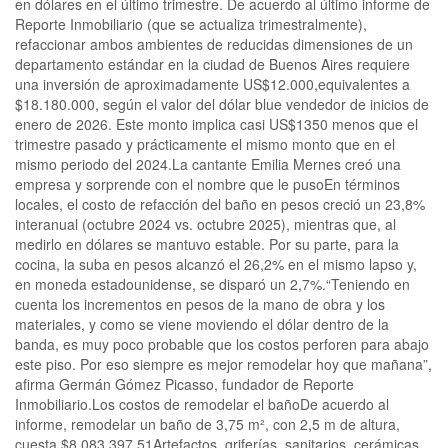
en dólares en el último trimestre. De acuerdo al último informe de
Reporte Inmobiliario (que se actualiza trimestralmente),
refaccionar ambos ambientes de reducidas dimensiones de un
departamento estándar en la ciudad de Buenos Aires requiere
una inversión de aproximadamente US$12.000,equivalentes a
$18.180.000, según el valor del dólar blue vendedor de inicios de
enero de 2026. Este monto implica casi US$1350 menos que el
trimestre pasado y prácticamente el mismo monto que en el
mismo periodo del 2024.La cantante Emilia Mernes creó una
empresa y sorprende con el nombre que le pusoEn términos
locales, el costo de refacción del baño en pesos creció un 23,8%
interanual (octubre 2024 vs. octubre 2025), mientras que, al
medirlo en dólares se mantuvo estable. Por su parte, para la
cocina, la suba en pesos alcanzó el 26,2% en el mismo lapso y,
en moneda estadounidense, se disparó un 2,7%.“Teniendo en
cuenta los incrementos en pesos de la mano de obra y los
materiales, y como se viene moviendo el dólar dentro de la
banda, es muy poco probable que los costos perforen para abajo
este piso. Por eso siempre es mejor remodelar hoy que mañana”,
afirma Germán Gómez Picasso, fundador de Reporte
Inmobiliario.Los costos de remodelar el bañoDe acuerdo al
informe, remodelar un baño de 3,75 m², con 2,5 m de altura,
cuesta $8.083.397,51Artefactos, griferías, sanitarios, cerámicas,