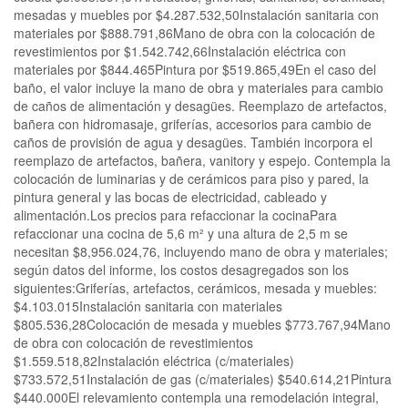
mesadas y muebles por $4.287.532,50Instalación sanitaria con
materiales por $888.791,86Mano de obra con la colocación de
revestimientos por $1.542.742,66Instalación eléctrica con
materiales por $844.465Pintura por $519.865,49En el caso del
baño, el valor incluye la mano de obra y materiales para cambio
de caños de alimentación y desagües. Reemplazo de artefactos,
bañera con hidromasaje, griferías, accesorios para cambio de
caños de provisión de agua y desagües. También incorpora el
reemplazo de artefactos, bañera, vanitory y espejo. Contempla la
colocación de luminarias y de cerámicos para piso y pared, la
pintura general y las bocas de electricidad, cableado y
alimentación.Los precios para refaccionar la cocinaPara
refaccionar una cocina de 5,6 m² y una altura de 2,5 m se
necesitan $8,956.024,76, incluyendo mano de obra y materiales;
según datos del informe, los costos desagregados son los
siguientes:Griferías, artefactos, cerámicos, mesada y muebles:
$4.103.015Instalación sanitaria con materiales
$805.536,28Colocación de mesada y muebles $773.767,94Mano
de obra con colocación de revestimientos
$1.559.518,82Instalación eléctrica (c/materiales)
$733.572,51Instalación de gas (c/materiales) $540.614,21Pintura
$440.000El relevamiento contempla una remodelación integral,